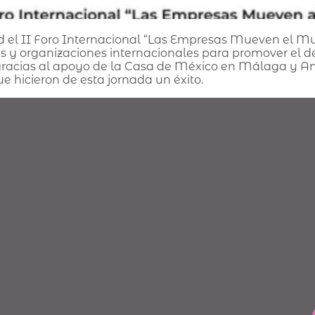
ad el II Foro Internacional “Las Empresas Mueven el M
es y organizaciones internacionales para promover el de
e gracias al apoyo de la Casa de México en Málaga y An
e hicieron de esta jornada un éxito.