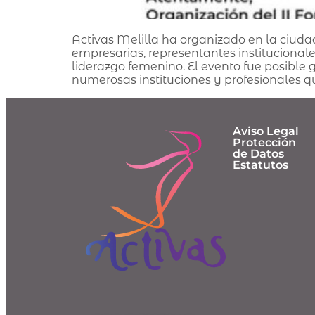
Activas Melilla ha organizado en la ciud
empresarias, representantes institucional
liderazgo femenino. El evento fue posibl
numerosas instituciones y profesionales qu
Aviso Legal
Protección
de Datos
Estatutos