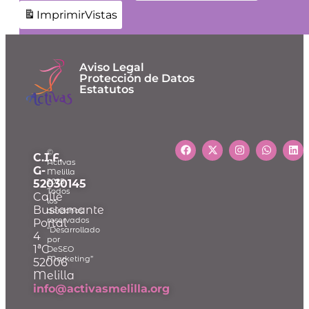
Imprimir
Vistas
Aviso Legal
Protección de Datos
Estatutos
©
C.I.F.
Activas
G-
Melilla
2025
52030145
Todos
Calle
los
Bustamante
derechos
reservados
Portal
“Desarrollado
4
por
1ªC
DeSEO
Marketing”
52006
Melilla
info@activasmelilla.org