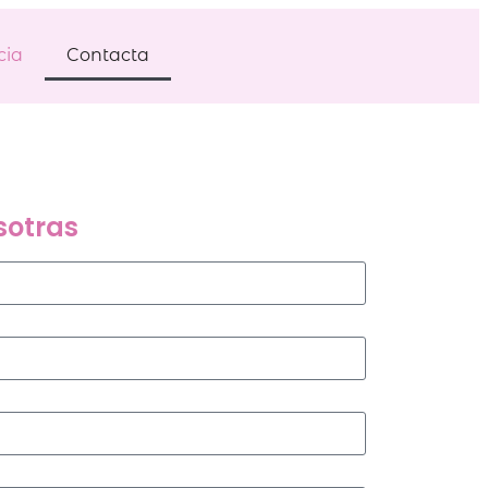
cia
Contacta
sotras