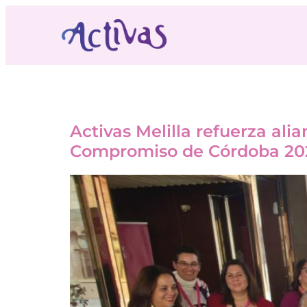
Etiqueta:
Activas Mel
Activas Melilla refuerza ali
Compromiso de Córdoba 20