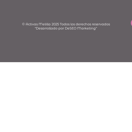
© Activas Melilla 2025 Todos los derechos reservados
“Desarrollado por DeSEO Marketing”