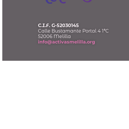
C.I.F. G-52030145
Calle Bustamante Portal 4 1ªC
52006 Melilla
info@activasmelilla.org