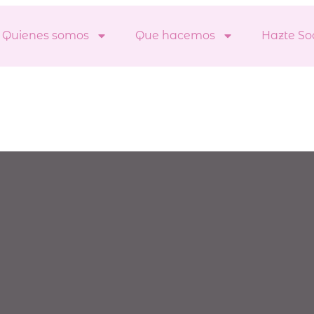
Quienes somos
Que hacemos
Hazte So
bicación:
Estacionamiento 